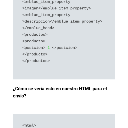
<emblue_item_property 
>imagen</emblue_item_property>

<emblue_item_property 
>descripcion</emblue_item_property>

</emblue_head>

<productos>

<producto>

<posicion> 
1 
</posicion>

</producto>

</productos>

¿Cómo se vería esto en nuestro HTML para el
envío?
<html>
