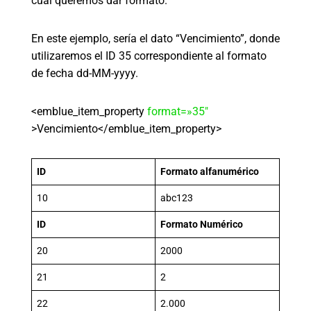
cual queremos dar formato.
En este ejemplo, sería el dato “Vencimiento”, donde
utilizaremos el ID 35 correspondiente al formato
de fecha dd-MM-yyyy.
<emblue_item_property
format=»35″
>Vencimiento</emblue_item_property>
ID
Formato alfanumérico
10
abc123
ID
Formato Numérico
20
2000
21
2
22
2.000