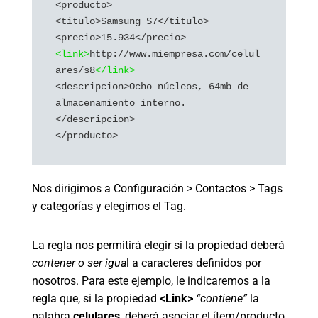
<producto>

<titulo>Samsung S7</titulo>

<link>
http://www.miempresa.com/celul
ares/s8
</link>
<descripcion>Ocho núcleos, 64mb de 
almacenamiento interno.
</descripcion>

Nos dirigimos a Configuración > Contactos > Tags
y categorías y elegimos el Tag.
La regla nos permitirá elegir si la propiedad deberá
contener o ser igua
l a caracteres definidos por
nosotros. Para este ejemplo, le indicaremos a la
regla que, si la propiedad
<Link>
“contiene”
la
palabra
celulares
, deberá asociar el ítem/producto