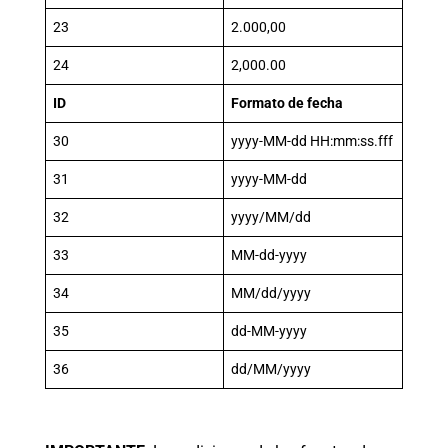
23
2.000,00
24
2,000.00
ID
Formato de fecha
30
yyyy-MM-dd HH:mm:ss.fff
31
yyyy-MM-dd
32
yyyy/MM/dd
33
MM-dd-yyyy
34
MM/dd/yyyy
35
dd-MM-yyyy
36
dd/MM/yyyy