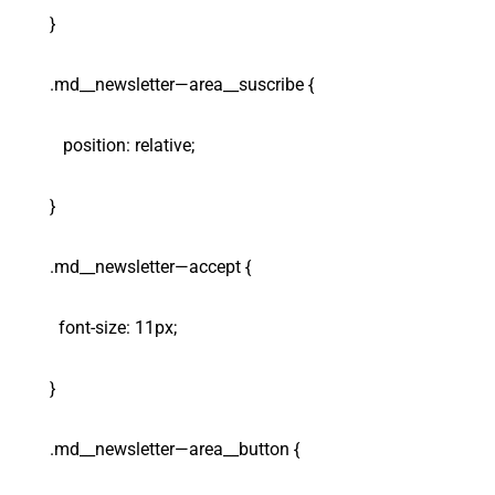
}
.md__newsletter—area__suscribe {
position: relative;
}
.md__newsletter—accept {
font-size: 11px;
}
.md__newsletter—area__button {