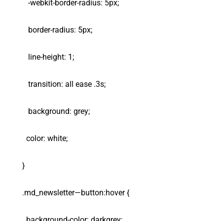
-webkit-border-radius: 5px;
border-radius: 5px;
line-height: 1;
transition: all ease .3s;
background: grey;
color: white;
}
.md_newsletter—button:hover {
background-color: darkgrey;